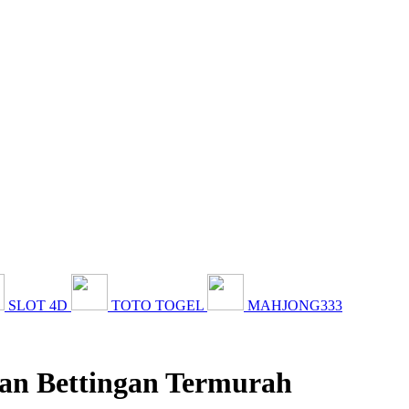
SLOT 4D
TOTO TOGEL
MAHJONG333
an Bettingan Termurah