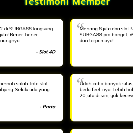
Testimoni Member
 2 di SURGA88 langsung
Menang 8 juta dari slot 
juta! Bener-bener
SURGA88 pro banget, 
enangnya.
dan terpercaya!
- Slot 4D
rnah salah. Info slot
Udah coba banyak situs
hjong. Selalu ada yang
beda feel-nya. Lebih ho
20 juta di sini, gak kece
- Parta