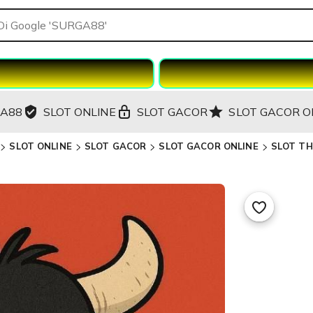
A88
SLOT ONLINE
SLOT GACOR
SLOT GACOR O
SLOT ONLINE
SLOT GACOR
SLOT GACOR ONLINE
SLOT TH