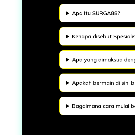
Apa itu SURGA88?
Kenapa disebut Spesiali
Apa yang dimaksud denga
Apakah bermain di sini
Bagaimana cara mulai 