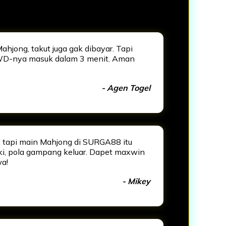
Mahjong, takut juga gak dibayar. Tapi
WD-nya masuk dalam 3 menit. Aman
- Agen Togel
, tapi main Mahjong di SURGA88 itu
ki, pola gampang keluar. Dapet maxwin
wa!
- Mikey