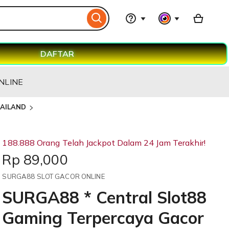
DAFTAR
NLINE
AILAND
188.888 Orang Telah Jackpot Dalam 24 Jam Terakhir!
Price:
Rp 89,000
SURGA88 SLOT GACOR ONLINE
SURGA88 * Central Slot88
Gaming Terpercaya Gacor