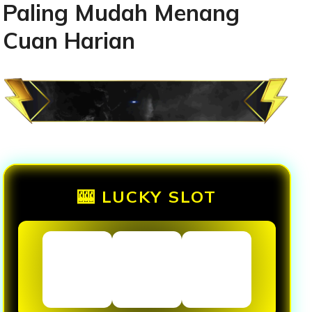
Paling Mudah Menang
Cuan Harian
🎰 LUCKY SLOT