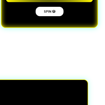
SPIN 🎲